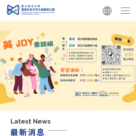
01
02
11
28/2025
13/2026
11/2025
學生
教師
轉知
114-1 培力英檢團體戰積分獲獎名單
【英語教學資源中心】專業英語ESP及語料庫研
【國立中興大學EMI教學資源中心、理學院】
究講座
12/29（一）至 1/5（一）與國立臺中教育大學
合作辦理之 2 場「 EMI 教師增能」工作坊
10
30/2025
12
11
19/2024
28/2025
學生
教師
轉知
【教育部】 英語線上學習平臺及英語自主檢測
系統研習
重新想像EMI 教學 以語言多樣性與教育平等推
【淡江大學學校財團法人淡江大學全英語教學推
Latest News
動高教轉型
動中心】12/5（五）辦理「跨校EMI實作工作
最新消息
坊」
10
15/2025