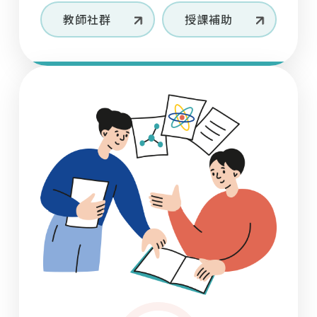
12/10（三）辦理「Lunch and Learn: EMI
07
11
28/2025
11/2026
教師社群
授課補助
Challenge Series-Let’s Find Solutions」活
學生
教師
動
07
03/2026
114-2 培力英檢團體戰積分獲獎名單
【政大傳播學院】EMI 教學工作坊
轉知
【成功大學 大學雙語教師專業發展中心 | 115 年
05
10
19/2026
30/2025
ESP PD Program（科學領域 S3）已開放報
學生
教師
名！】
教育部【Test My English 英檢系統】免費英文
【教育部】英語線上學習平臺及英語自主檢測系
03
30/2026
能力檢測
統研習
轉知
【國立政治大學商學院】4/16(四)、4/28(二)
02
10
23/2026
17/2025
「教師專業成長工作坊系列活動」
學生
教師
114-2【英 JOY 書話組】組隊練習閱讀或口說，
【國立政治大學】辦理「114學年度傅爾布萊特
12
02/2025
享學習津貼補助！——本學期審核通過名單已公
EMI 海外專業師訓研習」公告
轉知
告