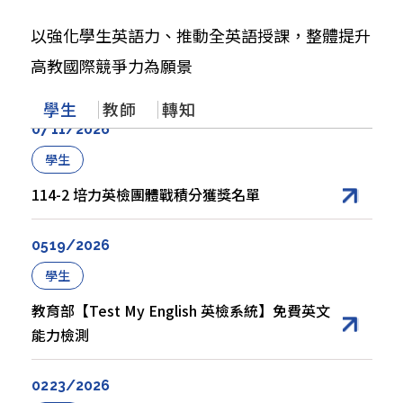
12
11
01/2024
28/2025
學生
以強化學生英語力、推動全英語授課，整體提升
教師
轉知
【學術交流基金會】10/20（一）「114學年度
高教國際競爭力為願景
傅爾布萊特EMI海外專業師訓研習-博士生」線上
【外國學者來台演講】 重新想像高等教育中的
【國立臺北科技大學雙語化學習推動中心】
說明會及申請資訊
英語：以全球英語挑戰語言主導權
12/10（三）辦理「Lunch and Learn: EMI
學生
教師
轉知
Challenge Series-Let’s Find Solutions」活
07
11/2026
動
11
07
03/2026
28/2025
學生
教師
轉知
114-2 培力英檢團體戰積分獲獎名單
【政大傳播學院】EMI 教學工作坊
【成功大學 大學雙語教師專業發展中心 | 115 年
ESP PD Program（科學領域 S3）已開放報
05
19/2026
名！】
10
30/2025
學生
03
30/2026
教師
教育部【Test My English 英檢系統】免費英文
轉知
能力檢測
【教育部】英語線上學習平臺及英語自主檢測系
統研習
【國立政治大學商學院】4/16(四)、4/28(二)
「教師專業成長工作坊系列活動」
02
23/2026