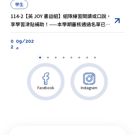
10
17/2025
學生
12
02/2025
教師
114-2【英 JOY 書話組】組隊練習閱讀或口說，
轉知
享學習津貼補助！——本學期審核通過名單已公
【國立政治大學】辦理「114學年度傅爾布萊特
告
EMI 海外專業師訓研習」公告
【國立成功大學雙語教師專業發展中心】
4/18（六）至 5/10（日）辦理 115 年「 ESP 複
0
09/202
2
合式線上專業發展課程 - 人文領域」
09
6
25/2025
11
28/2025
學生
教師
轉知
114-2【培力英檢 BESTEP】政大考場不奔波，
【政大雙多辦】祝福全體教職員「教師節快
免報名費再拿獎勵金！
樂」！Happy Teachers’ Day! Message
【國立臺北科技大學雙語化學習推動中心】
from NCCU BMO
12/16（二）辦理「 Share & Reflect 教學分享
Facebook
Instagram
會」活動
01
06
30/2026
13/2025
11
28/2025
學生
教師
轉知
【全球Top1000學生研修獎助計畫】政大挺你！
【英語教學資源中心】EMI教學理念與實踐技巧
出國政好！
【朝陽科技大學】12/26（五）辦理 EMI 教師英
語研習工作坊 －「 AI 驅動的 ESP 實用課程設計