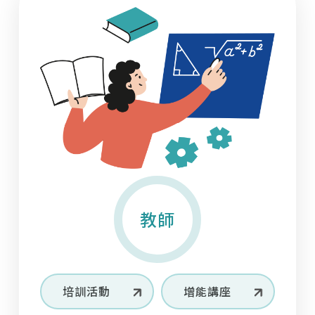
02
11/2025
與高效教學成果」
01
13/2026
教師
11
28/2025
學生
【英語教學資源中心】專業英語ESP及語料庫研
轉知
114-1 培力英檢團體戰積分獲獎名單
究講座
【國立中興大學EMI教學資源中心、理學院】
12/29（一）至 1/5（一）與國立臺中教育大學
10
12
30/2025
19/2024
合作辦理之 2 場「 EMI 教師增能」工作坊
學生
教師
11
28/2025
【教育部】 英語線上學習平臺及英語自主檢測
重新想像EMI 教學 以語言多樣性與教育平等推
轉知
系統研習
動高教轉型
【淡江大學學校財團法人淡江大學全英語教學推
教師
動中心】12/5（五）辦理「跨校EMI實作工作
10
12
01/2024
15/2025
坊」
學生
教師
11
28/2025
【學術交流基金會】10/20（一）「114學年度
【外國學者來台演講】 重新想像高等教育中的
轉知
傅爾布萊特EMI海外專業師訓研習-博士生」線上
英語：以全球英語挑戰語言主導權
培訓活動
增能講座
說明會及申請資訊
【國立臺北科技大學雙語化學習推動中心】