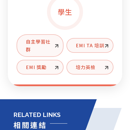
【國立成功大學雙語教師專業發展中心】
學生
4/18（六）至 5/10（日）辦理 115 年「 ESP 複
合式線上專業發展課程 - 人文領域」
自主學習社
EMI TA 培訓
群
EMI 獎勵
培力英檢
RELATED LINKS
相關連結