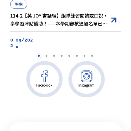
10
17/2025
學生
12
02/2025
教師
114-2【英 JOY 書話組】組隊練習閱讀或口說，
轉知
享學習津貼補助！——本學期審核通過名單已公
【國立政治大學】辦理「114學年度傅爾布萊特
告
EMI 海外專業師訓研習」公告
【國立成功大學雙語教師專業發展中心】
4/18（六）至 5/10（日）辦理 115 年「 ESP 複
0
09/202
2
合式線上專業發展課程 - 人文領域」
09
6
25/2025
11
28/2025
學生
教師
轉知
114-2【培力英檢 BESTEP】政大考場不奔波，
【政大雙多辦】祝福全體教職員「教師節快
免報名費再拿獎勵金！
樂」！Happy Teachers’ Day! Message
【國立臺北科技大學雙語化學習推動中心】
from NCCU BMO
12/16（二）辦理「 Share & Reflect 教學分享
Facebook
Instagram
會」活動
01
06
30/2026
13/2025
11
28/2025
學生
教師
轉知
【全球Top1000學生研修獎助計畫】政大挺你！
【英語教學資源中心】EMI教學理念與實踐技巧
出國政好！
【朝陽科技大學】12/26（五）辦理 EMI 教師英
語研習工作坊 －「 AI 驅動的 ESP 實用課程設計