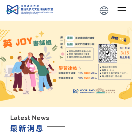
01
02
11
28/2025
13/2026
11/2025
學生
教師
轉知
114-1 培力英檢團體戰積分獲獎名單
【英語教學資源中心】專業英語ESP及語料庫研
【國立中興大學EMI教學資源中心、理學院】
究講座
12/29（一）至 1/5（一）與國立臺中教育大學
合作辦理之 2 場「 EMI 教師增能」工作坊
10
30/2025
12
11
19/2024
28/2025
學生
教師
轉知
【教育部】 英語線上學習平臺及英語自主檢測
系統研習
重新想像EMI 教學 以語言多樣性與教育平等推
【淡江大學學校財團法人淡江大學全英語教學推
Latest News
動高教轉型
動中心】12/5（五）辦理「跨校EMI實作工作
最新消息
坊」
10
15/2025