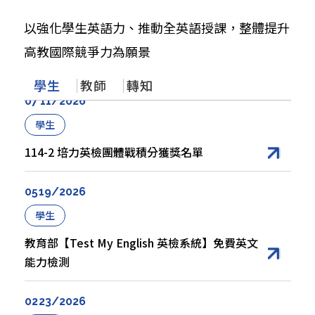
12
11
01/2024
28/2025
學生
以強化學生英語力、推動全英語授課，整體提升
教師
轉知
【學術交流基金會】10/20（一）「114學年度
高教國際競爭力為願景
傅爾布萊特EMI海外專業師訓研習-博士生」線上
【外國學者來台演講】 重新想像高等教育中的
【國立臺北科技大學雙語化學習推動中心】
說明會及申請資訊
英語：以全球英語挑戰語言主導權
12/10（三）辦理「Lunch and Learn: EMI
學生
教師
轉知
Challenge Series-Let’s Find Solutions」活
07
11/2026
動
11
07
03/2026
28/2025
學生
教師
轉知
114-2 培力英檢團體戰積分獲獎名單
【政大傳播學院】EMI 教學工作坊
【成功大學 大學雙語教師專業發展中心 | 115 年
ESP PD Program（科學領域 S3）已開放報
05
19/2026
名！】
10
30/2025
學生
03
30/2026
教師
教育部【Test My English 英檢系統】免費英文
轉知
能力檢測
【教育部】英語線上學習平臺及英語自主檢測系
統研習
【國立政治大學商學院】4/16(四)、4/28(二)
「教師專業成長工作坊系列活動」
02
23/2026