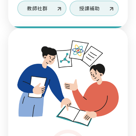
12/10（三）辦理「Lunch and Learn: EMI
07
11
28/2025
11/2026
教師社群
授課補助
Challenge Series-Let’s Find Solutions」活
學生
教師
動
07
03/2026
114-2 培力英檢團體戰積分獲獎名單
【政大傳播學院】EMI 教學工作坊
轉知
【成功大學 大學雙語教師專業發展中心 | 115 年
05
10
19/2026
30/2025
ESP PD Program（科學領域 S3）已開放報
學生
教師
名！】
教育部【Test My English 英檢系統】免費英文
【教育部】英語線上學習平臺及英語自主檢測系
03
30/2026
能力檢測
統研習
轉知
【國立政治大學商學院】4/16(四)、4/28(二)
02
10
23/2026
17/2025
「教師專業成長工作坊系列活動」
學生
教師
114-2【英 JOY 書話組】組隊練習閱讀或口說，
【國立政治大學】辦理「114學年度傅爾布萊特
12
02/2025
享學習津貼補助！——本學期審核通過名單已公
EMI 海外專業師訓研習」公告
轉知
告