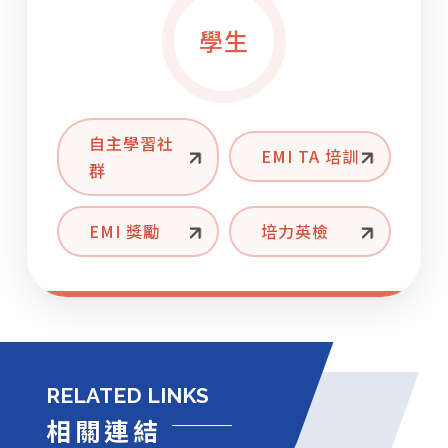
【國立成功大學雙語教師專業發展中心】
學生
4/18（六）至 5/10（日）辦理 115 年「 ESP 複
合式線上專業發展課程 - 人文領域」
自主學習社
EMI TA 培訓
群
EMI 獎勵
培力英檢
RELATED LINKS
相關連結