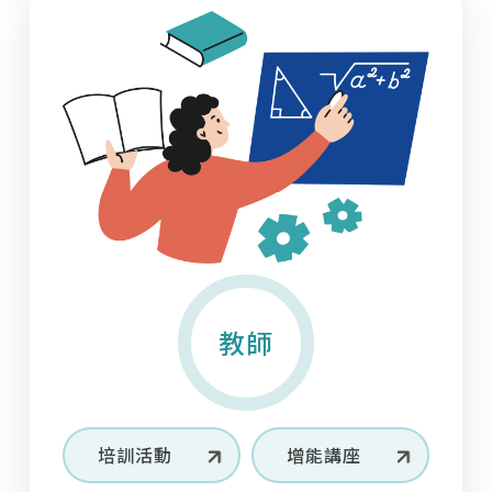
02
11/2025
與高效教學成果」
01
13/2026
教師
11
28/2025
學生
【英語教學資源中心】專業英語ESP及語料庫研
轉知
114-1 培力英檢團體戰積分獲獎名單
究講座
【國立中興大學EMI教學資源中心、理學院】
12/29（一）至 1/5（一）與國立臺中教育大學
10
12
30/2025
19/2024
合作辦理之 2 場「 EMI 教師增能」工作坊
學生
教師
11
28/2025
【教育部】 英語線上學習平臺及英語自主檢測
重新想像EMI 教學 以語言多樣性與教育平等推
轉知
系統研習
動高教轉型
【淡江大學學校財團法人淡江大學全英語教學推
教師
動中心】12/5（五）辦理「跨校EMI實作工作
10
12
01/2024
15/2025
坊」
學生
教師
11
28/2025
【學術交流基金會】10/20（一）「114學年度
【外國學者來台演講】 重新想像高等教育中的
轉知
傅爾布萊特EMI海外專業師訓研習-博士生」線上
英語：以全球英語挑戰語言主導權
培訓活動
增能講座
說明會及申請資訊
【國立臺北科技大學雙語化學習推動中心】