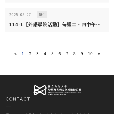
說，享學習津貼補助！——本學期審核通過名
單已公告
2025-08-27
學生
114-1【外語學院活動】每週二、四中午：
多語桌 （第一輪）
1
2
3
4
5
6
7
8
9
10
CONTACT