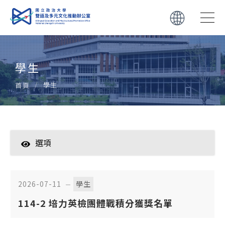
學生
學生
首頁
選項
學生
教師
2026-07-11
學生
114-2 培力英檢團體戰積分獲獎名單
轉知