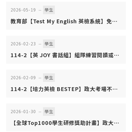
2026-05-19
學生
教育部【Test My English 英檢系統】免費
英文能力檢測
2026-02-23
學生
114-2【英 JOY 書話組】組隊練習閱讀或口
說，享學習津貼補助！——本學期審核通過名
單已公告
2026-02-09
學生
114-2【培力英檢 BESTEP】政大考場不奔
波，免報名費再拿獎勵金！
2026-01-30
學生
【全球Top1000學生研修獎助計畫】政大挺
你！出國政好！