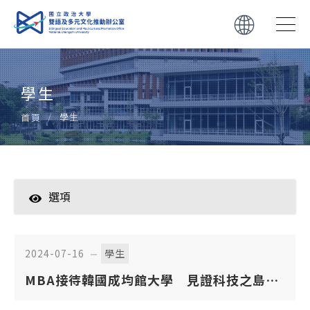
學生
學生
首頁
選項
學生
教師
2024-07-16
學生
MBA接待韓國成均館大學 見證科技之島商
轉知
機與潛力