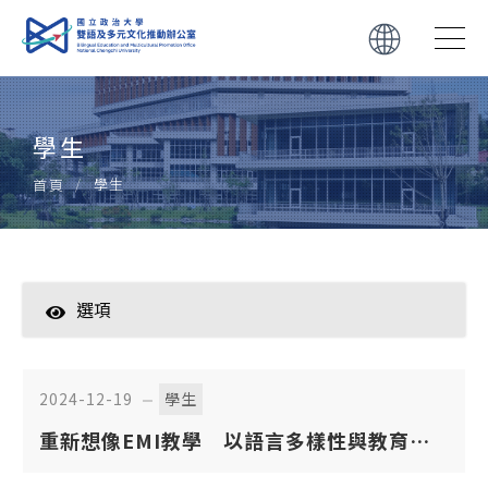
學生
學生
首頁
選項
學生
教師
2024-12-19
學生
重新想像EMI教學 以語言多樣性與教育平
轉知
等推動高教轉型