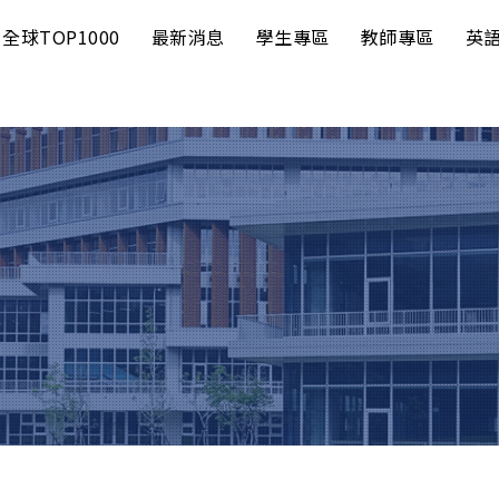
全球TOP1000
最新消息
學生專區
教師專區
英
總公告
學生
寫作諮詢
培訓活動
政策型
教師
學習活動
增能講座
團隊型
轉知
學習工具
教師社群
第一梯次個人
多元文化活動
授課補助
型
自主學習社群
第二梯次個人
EMI TA 培訓
型
EMI 獎勵
培力英檢