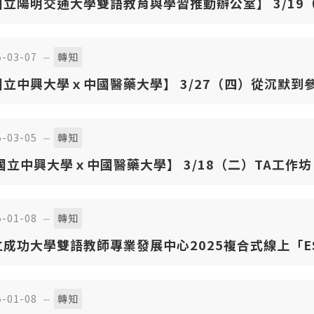
陽明交通大學雙語教育與學習推動辦公室】 3/19（三）及 3/26（三）
I 教師分享會
5-03-07
轉知
立中興大學ｘ中國醫藥大學】 3/27（四）從沉默到參與
溝通障礙From Silence to Engagement: Overco
munication Barriers in EMI Teaching
5-03-05
轉知
國立中興大學ｘ中國醫藥大學】 3/18（二）TA工作坊「EMI
u can work smart」
5-01-08
轉知
立成功大學雙語教師專業發展中心2025複合式線上「E
」
5-01-08
轉知