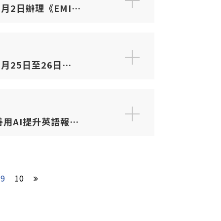
月2日辦理《EMI教
月25日至26日
hrough EMI」國際研
「善用AI提升英語報告
9
10