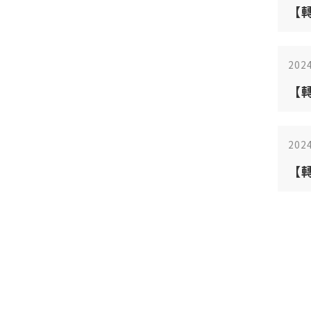
【
師
202
【
「C
討
202
【轉
與