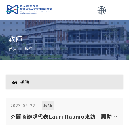
教師
教師
首頁
選項
學生
教師
2023-09-22
教師
芬蘭商辦處代表Lauri Raunio來訪 願助本
轉知
校國際交流